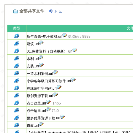
全部共享文件
类型
文
历年真题+电子教材.url
提取码：8888
建筑.url
01.免费资料（自动更新）.url
水利.url
安装.url
一造水利案例.url
小学各年级口算练习软件.url
在线练打字网站.url
原创资源下载.url
点击这里.url
1hp5
点击这里.url
7fu0
更多优秀资源下载.url
市政.url