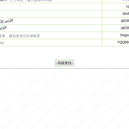
rl
打开网址，输入提取码:43gi
c
stu
q828
url
q828
l
lingy
查看，建筑类考试名师推荐
YQQ99
99